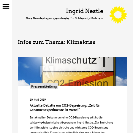
Ingrid Nestle
Ihre Bundestagsabgeordnete für Schleswig-Holstein
Infos zum Thema:
Klimakrise
Pressemitteilung
10. MAI 2019
Aktuelle Debatte um CO2-Bepreisung: „Zeit für
Gedankenexperimente ist vorbei“
Zur aktuellen Debatte um eine CO2-Bepreisung erklärt die
schleswig-holsteinische Abgeordnete, Ingrid Nestle: „Zur Erreichung
der Klimaziele ist eine ehrliche und wirksame CO2-Bepreisung
unausweichlich. Daher ist es erfreulich, dass nach Jahren des