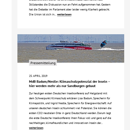
Stillstandes die Diskussion nun an Fahrt aufgenommen hat. Gestern
hat die Debatte im Parlament aber leider wenig Klarheit gebracht.
Die Union ist sich in…
weiterlesen
Pressemitteilung
25. APRIL 2019
MdB Badum/Nestle: Klimaschutzpotenzial der Inseln –
hier werden mehr als nur Sandburgen gebaut
Zur heutigen ersten Deutschen Inselkonferenz auf Helgoland mit
dem Schwerpunkt Klimaschutz erklären Lisa Badum, Sprecherin für
Klimapolitik, und Ingrid Nestle, Sprecherin für Energiewirtschaft: Auf
unseren deutschen Inseln schlummert viel Potenzial. Sie können die
ersten CO2-neutralen Orte in ganz Deutschland werden. Darum legt
die erste Deutsche Inselkonferenz ihren Fokus voll und ganz auf die
nachhaltigen, klimafreundlichen und innovativen Inseln der…
weiterlesen