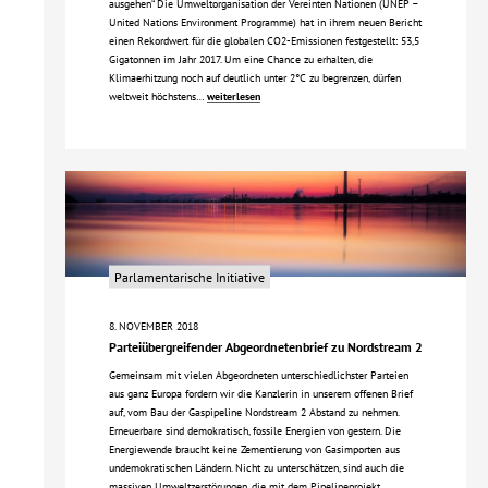
ausgehen“ Die Umweltorganisation der Vereinten Nationen (UNEP –
United Nations Environment Programme) hat in ihrem neuen Bericht
einen Rekordwert für die globalen CO2-Emissionen festgestellt: 53,5
Gigatonnen im Jahr 2017. Um eine Chance zu erhalten, die
Klimaerhitzung noch auf deutlich unter 2°C zu begrenzen, dürfen
weltweit höchstens…
weiterlesen
Parlamentarische Initiative
8. NOVEMBER 2018
Parteiübergreifender Abgeordnetenbrief zu Nordstream 2
Gemeinsam mit vielen Abgeordneten unterschiedlichster Parteien
aus ganz Europa fordern wir die Kanzlerin in unserem offenen Brief
auf, vom Bau der Gaspipeline Nordstream 2 Abstand zu nehmen.
Erneuerbare sind demokratisch, fossile Energien von gestern. Die
Energiewende braucht keine Zementierung von Gasimporten aus
undemokratischen Ländern. Nicht zu unterschätzen, sind auch die
massiven Umweltzerstörungen, die mit dem Pipelineprojekt…