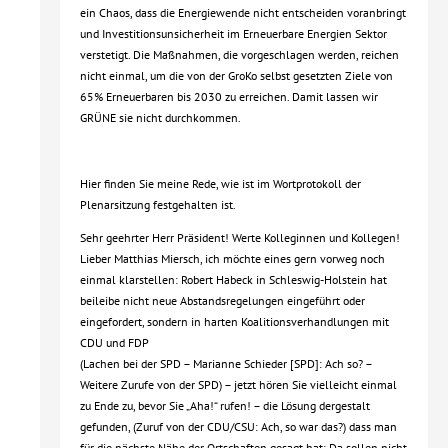
ein Chaos, dass die Energiewende nicht entscheiden voranbringt
und Investitionsunsicherheit im Erneuerbare Energien Sektor
verstetigt. Die Maßnahmen, die vorgeschlagen werden, reichen
nicht einmal, um die von der GroKo selbst gesetzten Ziele von
65% Erneuerbaren bis 2030 zu erreichen. Damit lassen wir
GRÜNE sie nicht durchkommen.
Hier finden Sie meine Rede, wie ist im Wortprotokoll der
Plenarsitzung festgehalten ist.
Sehr geehrter Herr Präsident! Werte Kolleginnen und Kollegen!
Lieber Matthias Miersch, ich möchte eines gern vorweg noch
einmal klarstellen: Robert Habeck in Schleswig-Holstein hat
beileibe nicht neue Abstandsregelungen eingeführt oder
eingefordert, sondern in harten Koalitionsverhandlungen mit
CDU und FDP
(Lachen bei der SPD – Marianne Schieder [SPD]: Ach so? –
Weitere Zurufe von der SPD) – jetzt hören Sie vielleicht einmal
zu Ende zu, bevor Sie „Aha!“ rufen! – die Lösung dergestalt
gefunden, (Zuruf von der CDU/CSU: Ach, so war das?) dass man
für die nächste Nähe der Ortschaften gesagt hat: Da sollen nicht