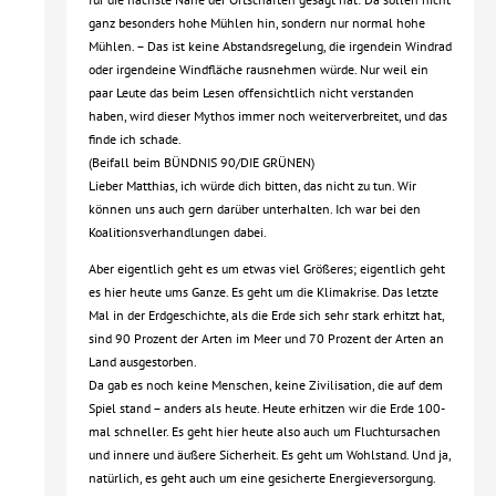
ganz besonders hohe Mühlen hin, sondern nur normal hohe
Mühlen. – Das ist keine Abstandsregelung, die irgendein Windrad
oder irgendeine Windfläche rausnehmen würde. Nur weil ein
paar Leute das beim Lesen offensichtlich nicht verstanden
haben, wird dieser Mythos immer noch weiterverbreitet, und das
finde ich schade.
(Beifall beim BÜNDNIS 90/DIE GRÜNEN)
Lieber Matthias, ich würde dich bitten, das nicht zu tun. Wir
können uns auch gern darüber unterhalten. Ich war bei den
Koalitionsverhandlungen dabei.
Aber eigentlich geht es um etwas viel Größeres; eigentlich geht
es hier heute ums Ganze. Es geht um die Klimakrise. Das letzte
Mal in der Erdgeschichte, als die Erde sich sehr stark erhitzt hat,
sind 90 Prozent der Arten im Meer und 70 Prozent der Arten an
Land ausgestorben.
Da gab es noch keine Menschen, keine Zivilisation, die auf dem
Spiel stand – anders als heute. Heute erhitzen wir die Erde 100-
mal schneller. Es geht hier heute also auch um Fluchtursachen
und innere und äußere Sicherheit. Es geht um Wohlstand. Und ja,
natürlich, es geht auch um eine gesicherte Energieversorgung.