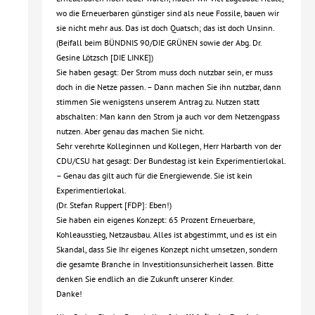
wo die Erneuerbaren günstiger sind als neue Fossile, bauen wir
sie nicht mehr aus. Das ist doch Quatsch; das ist doch Unsinn.
(Beifall beim BÜNDNIS 90/DIE GRÜNEN sowie der Abg. Dr.
Gesine Lötzsch [DIE LINKE])
Sie haben gesagt: Der Strom muss doch nutzbar sein, er muss
doch in die Netze passen. – Dann machen Sie ihn nutzbar, dann
stimmen Sie wenigstens unserem Antrag zu. Nutzen statt
abschalten: Man kann den Strom ja auch vor dem Netzengpass
nutzen. Aber genau das machen Sie nicht.
Sehr verehrte Kolleginnen und Kollegen, Herr Harbarth von der
CDU/CSU hat gesagt: Der Bundestag ist kein Experimentierlokal.
– Genau das gilt auch für die Energiewende. Sie ist kein
Experimentierlokal.
(Dr. Stefan Ruppert [FDP]: Eben!)
Sie haben ein eigenes Konzept: 65 Prozent Erneuerbare,
Kohleausstieg, Netzausbau. Alles ist abgestimmt, und es ist ein
Skandal, dass Sie Ihr eigenes Konzept nicht umsetzen, sondern
die gesamte Branche in Investitionsunsicherheit lassen. Bitte
denken Sie endlich an die Zukunft unserer Kinder.
Danke!