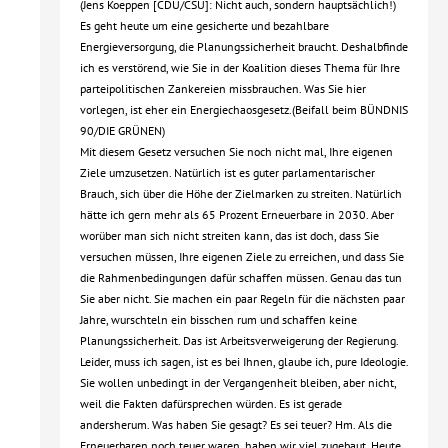
(Jens Koeppen [CDU/CSU]: Nicht auch, sondern hauptsächlich!)
Es geht heute um eine gesicherte und bezahlbare
Energieversorgung, die Planungssicherheit braucht. Deshalbfinde
ich es verstörend, wie Sie in der Koalition dieses Thema für Ihre
parteipolitischen Zankereien missbrauchen. Was Sie hier
vorlegen, ist eher ein Energiechaosgesetz.(Beifall beim BÜNDNIS
90/DIE GRÜNEN)
Mit diesem Gesetz versuchen Sie noch nicht mal, Ihre eigenen
Ziele umzusetzen. Natürlich ist es guter parlamentarischer
Brauch, sich über die Höhe der Zielmarken zu streiten. Natürlich
hätte ich gern mehr als 65 Prozent Erneuerbare in 2030. Aber
worüber man sich nicht streiten kann, das ist doch, dass Sie
versuchen müssen, Ihre eigenen Ziele zu erreichen, und dass Sie
die Rahmenbedingungen dafür schaffen müssen. Genau das tun
Sie aber nicht. Sie machen ein paar Regeln für die nächsten paar
Jahre, wurschteln ein bisschen rum und schaffen keine
Planungssicherheit. Das ist Arbeitsverweigerung der Regierung.
Leider, muss ich sagen, ist es bei Ihnen, glaube ich, pure Ideologie.
Sie wollen unbedingt in der Vergangenheit bleiben, aber nicht,
weil die Fakten dafürsprechen würden. Es ist gerade
andersherum. Was haben Sie gesagt? Es sei teuer? Hm. Als die
Erneuerbaren noch teuer waren, haben wir viel zugebaut. Heute,