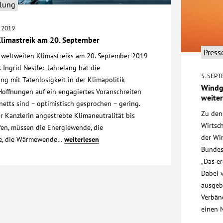
ilung
 2019
Klimastreik am 20. September
Press
s weltweiten Klimastreiks am 20. September 2019
. Ingrid Nestle: „Jahrelang hat die
5. SEP
g mit Tatenlosigkeit in der Klimapolitik
Windg
 Hoffnungen auf ein engagiertes Voranschreiten
weiter
etts sind – optimistisch gesprochen – gering.
Zu den
r Kanzlerin angestrebte Klimaneutralität bis
Wirtsch
fen, müssen die Energiewende, die
der Wi
e, die Wärmewende…
weiterlesen
Bundes
„Das e
Dabei v
ausgebl
Verbän
einen 