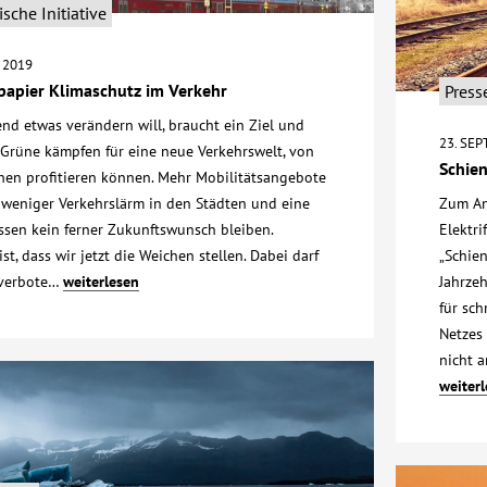
sche Initiative
 2019
papier Klimaschutz im Verkehr
Press
nd etwas verändern will, braucht ein Ziel und
23. SE
 Grüne kämpfen für eine neue Verkehrswelt, von
Schien
hen profitieren können. Mehr Mobilitätsangebote
 weniger Verkehrslärm in den Städten und eine
Zum An
sen kein ferner Zukunftswunsch bleiben.
Elektri
st, dass wir jetzt die Weichen stellen. Dabei darf
„Schien
kverbote…
weiterlesen
Jahrzeh
für sch
Netzes 
nicht a
weiter