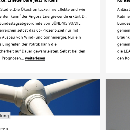
 Studie „Die Ökostromlücke, ihre Effekte und wie
Anläss
werden kann“ der Angora Energiewende erklärt Dr.
Kabinet
, Bundestagsabgeordnete von BÜNDNIS 90/DIE
Bundes
rreichen selbst das 65-Prozent-Ziel nur mit
gemein
n Ausbau von Wind- und Sonnenergie. Nur ein
Braunk
 Eingreifen der Politik kann die
gemein
herheit auf Dauer gewährleisten. Selbst bei den
die LEA
en Prognosen…
weiterlesen
den Ko
ilung
2019