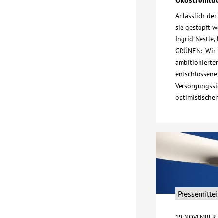
Anlässlich der
sie gestopft 
Ingrid Nestle
GRÜNEN: „Wir e
ambitionierte
entschlossenes
Versorgungssic
optimistisch
Pressemitte
19. NOVEMBER 