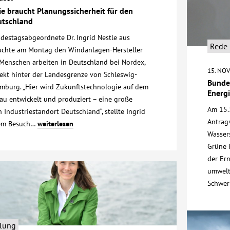
e braucht Planungssicherheit für den
utschland
destagsabgeordnete Dr. Ingrid Nestle aus
Rede
uchte am Montag den Windanlagen-Hersteller
Menschen arbeiten in Deutschland bei Nordex,
15. NO
ekt hinter der Landesgrenze von Schleswig-
Bundes
amburg. „Hier wird Zukunftstechnologie auf dem
Energ
au entwickelt und produziert – eine große
Am 15.
 Industriestandort Deutschland“, stellte Ingrid
Antrag
rem Besuch…
weiterlesen
Wassers
Grüne 
der Er
umwelt
Schwer
ilung