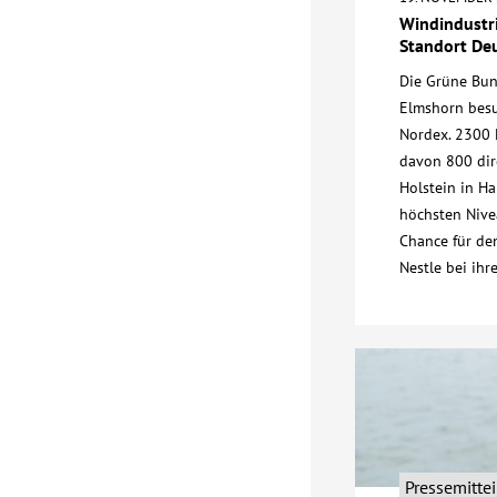
Windindustri
Standort De
Die Grüne Bun
Elmshorn bes
Nordex. 2300 
davon 800 dir
Holstein in H
höchsten Nive
Chance für den
Nestle bei ih
Pressemitte