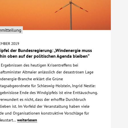
emitteilung
TEMBER 2019
ipfel der Bundesregierung: „Windenergie muss
hin oben auf der politischen Agenda bleiben“
 Ergebnissen des heutigen Krisentreffens bei
aftsminister Altmaier anlässlich der desaströsen Lage
ndenergie-Branche erklärt die Grüne
tagsabgeordnete für Schleswig-Holstein, Ingrid Nestle:
rgebnislose Ende des Windgipfels ist eine Enttäuschung.
erwundert es nicht, dass der erhoffte Durchbruch
ieben ist. Im Vorfeld der Veranstaltung haben viele
de und Organisationen konstruktive Vorschläge für
Neustart…
weiterlesen