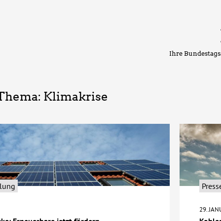
Ihre Bundestags
 Thema:
Klimakrise
ilung
Press
29. JA
e: Erneuerbare jetzt fördern
Kohle