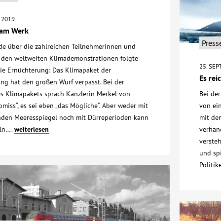
 2019
 am Werk
Press
de über die zahlreichen Teilnehmerinnen und
 den weltweiten Klimademonstrationen folgte
25. SE
die Ernüchterung: Das Klimapaket der
Es rei
ng hat den großen Wurf verpasst. Bei der
es Klimapakets sprach Kanzlerin Merkel von
Bei de
iss“, es sei eben „das Mögliche“. Aber weder mit
von ei
den Meeresspiegel noch mit Dürreperioden kann
mit de
ln….
weiterlesen
verhand
verste
und spi
Politi