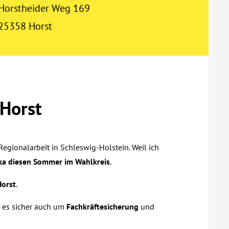
Horstheider Weg 169
25358 Horst
 Horst
Regionalarbeit in Schleswig-Holstein. Weil ich
ka diesen Sommer im Wahlkreis
.
Horst
.
d es sicher auch um
Fachkräftesicherung
und