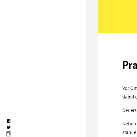
Pr
Vor Or
dabei 
Der ers
Nebe
stabil