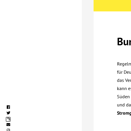
Bu
Regelm
für De
das Ve
kann e
Süden 
und da
Strom