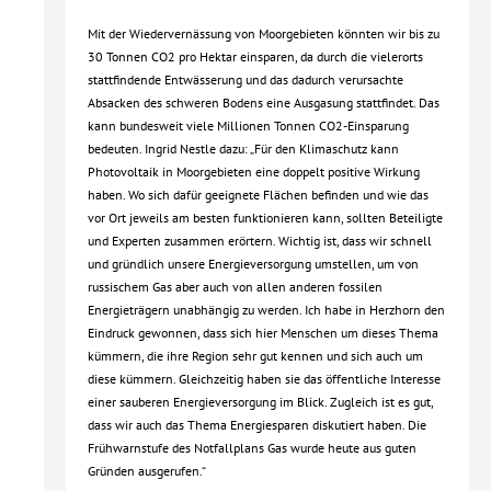
Mit der Wiedervernässung von Moorgebieten könnten wir bis zu
30 Tonnen CO2 pro Hektar einsparen, da durch die vielerorts
stattfindende Entwässerung und das dadurch verursachte
Absacken des schweren Bodens eine Ausgasung stattfindet. Das
kann bundesweit viele Millionen Tonnen CO2-Einsparung
bedeuten. Ingrid Nestle dazu: „Für den Klimaschutz kann
Photovoltaik in Moorgebieten eine doppelt positive Wirkung
haben. Wo sich dafür geeignete Flächen befinden und wie das
vor Ort jeweils am besten funktionieren kann, sollten Beteiligte
und Experten zusammen erörtern. Wichtig ist, dass wir schnell
und gründlich unsere Energieversorgung umstellen, um von
russischem Gas aber auch von allen anderen fossilen
Energieträgern unabhängig zu werden. Ich habe in Herzhorn den
Eindruck gewonnen, dass sich hier Menschen um dieses Thema
kümmern, die ihre Region sehr gut kennen und sich auch um
diese kümmern. Gleichzeitig haben sie das öffentliche Interesse
einer sauberen Energieversorgung im Blick. Zugleich ist es gut,
dass wir auch das Thema Energiesparen diskutiert haben. Die
Frühwarnstufe des Notfallplans Gas wurde heute aus guten
Gründen ausgerufen.“