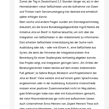
Zumal der Tag in Deutschland 2,5 Stunden länger sei, als in den
Heimatländern vieler Geflüchteter und die Aufnahme von Essen
und Trinken nach Sonnenuntergang hier deshalb erst erheblich
später erfolgen könne.
Eben solche und andere Fragen wurden am Dienstagnachmittag
diskutiert, als die Grüne Bundestagsabgeordnete Ingrid Nestle die
Initiative ‚Alle an Bord!‘ in Itzehoe besuchte, um sich über die
Integration von Geflüchteten in den Arbeitsmarkt zu informieren.
Dort erhalten Geflüchtete Unterstützung bei der Suche nach
Ausbildung oder Job, – oder wie Elham A., eine Geflüchtete aus
Syrien, die dank der Hinweise der Integrationslotsen ihre
Bewerbung für einen Studienplatz rechtzeitig abgeben konnte.
Das Projekt zeigt, wie Integration gelingen kann. „Ein Drittel der
Beratungsklienten haben bereits auf dem ersten Arbeitsmarkt
Fuß gefasst“, so Sabine Bleyer, Beraterin und Projektleiterin bei
‚Alle an Bord!‘. Viele weitere sind auf einem guten Sprachniveau
angekommen oder in der Ausbildung. Kulturelle Unterschiede
müssen einer positiven Zusammenarbeit nicht im Weg stehen,
gute Erfahrungen habe man aber mit Kulturmittlern gemacht,
die viele Missverständnisse gar nicht erst aufkommen lassen.
Auch Unternehmer Enno Meiners von „Expert Meiners“ freut sich
über wertvolle Mitarbeiter: „Ich habe gute Erfahrungen mit