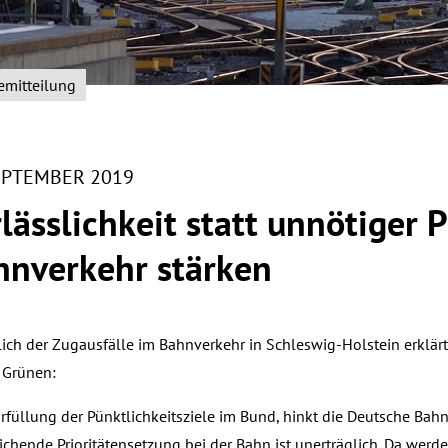
emitteilung
SEPTEMBER 2019
lässlichkeit statt unnötiger 
hnverkehr stärken
lich der Zugausfälle im Bahnverkehr in Schleswig-Holstein erklä
 Grünen:
Erfüllung der Pünktlichkeitsziele im Bund, hinkt die Deutsche Bahn
ichende Prioritätensetzung bei der Bahn ist unerträglich. Da werd