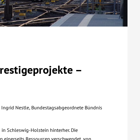
Prestigeprojekte –
rt Ingrid Nestle, Bundestagsabgeordnete Bündnis
 in Schleswig-Holstein hinterher. Die
en einerseits Ressourcen verschwendet, von