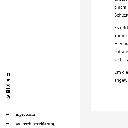
einem 
Schles
Es reic
können
Hier b
enttäus
selbst 
Um die
angewi
Impressum
Datenschutzerklärung