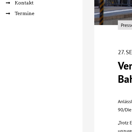
Kontakt
Termine
Press
27. 
Ver
Ba
Anläss
90/Die
„Trotz 
unzure