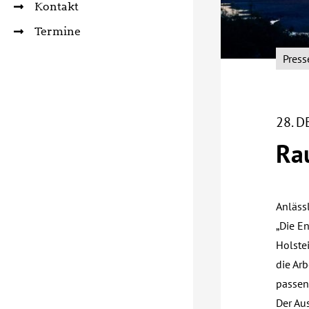
Kontakt
Termine
Press
28. 
Rau
Anläss
„Die E
Holste
die Ar
passen
Der Au