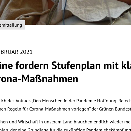
emitteilung
FEBRUAR 2021
ne fordern Stufenplan mit kl
rona-Maßnahmen
lich des Antrags „Den Menschen in der Pandemie Hoffnung, Berec
aren Regeln für Corona-Maßnahmen vorlegen“ der Grünen Bundestag
hen und Wirtschaft in unserem Land brauchen endlich wieder mehr
plan, der eine Grundlage für die zukünftige Pandemiebekämpfung 