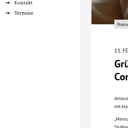
Kontakt
Termine
Press
11. 
Grü
Co
Anläss
mit kl
„Mensc
Stufen