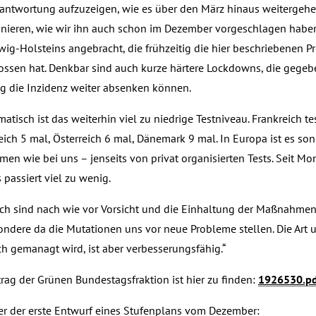
rantwortung aufzuzeigen, wie es über den März hinaus weitergehe
onieren, wie wir ihn auch schon im Dezember vorgeschlagen haben.
wig-Holsteins angebracht, die frühzeitig die hier beschriebenen
ossen hat. Denkbar sind auch kurze härtere Lockdowns, die gegeb
g die Inzidenz weiter absenken können.
atisch ist das weiterhin viel zu niedrige Testniveau. Frankreich te
eich 5 mal, Österreich 6 mal, Dänemark 9 mal. In Europa ist es son
en wie bei uns – jenseits von privat organisierten Tests. Seit Mon
 passiert viel zu wenig.
ich sind nach wie vor Vorsicht und die Einhaltung der Maßnahm
ondere da die Mutationen uns vor neue Probleme stellen. Die Art 
ch gemanagt wird, ist aber verbesserungsfähig.“
trag der Grünen Bundestagsfraktion ist hier zu finden:
1926530.pd
er der erste Entwurf eines Stufenplans vom Dezember: