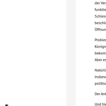
der Ve
funkti
Schles
beschl
Öffnun
Problem
Königr
bekomm
Aber es
Natürl
insbes
politis
Der An
Und hi