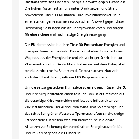
Russland setzt seit Monaten Energie als Waffe gegen Europa ein.
Die hohen Kosten sollen uns unter Druck setzen und Streit
provozieren. Das 300 Milliarden-Euro-Investitionspaket ist Teil
einer starken gemeinsamen europäischen Antwort gegen diese
Bedrohung. So bringen wir die Energiewende voran und sorgen
für eine sichere und nachhaltige Energieversorgung.
Die EU-Kommission hat ihre Ziele für Erneuerbare Energien und
Energieeffizienz aufgestockt. Das ist ein starkes Signal auf dem
Weg raus aus der Energiekrise und ein wichtiger Schritt hin zur
Klimaneutralität. In Deutschland haben wir mit dem Osterpaket
bereits zahlreiche Maßnahmen dafür beschlossen. Nun zieht
auch die EU mit ihrem „RePowerEU“- Programm nach.
Um die selbst gesteckten Klimaziele zu erreichen, müssen die EU
und ihre Mitgliedstaaten einen fossilen Lock-in als Reaktion auf
die derzeitige Krise vermeiden und jetzt die Infrastruktur der
Zukunft ausbauen. Der Ausbau von Wind- und Solarenergie und
das schließen grüner Wasserstoffpartnerschaften sind wichtige
Etappenziele auf diesem Weg. Wir brauchen neue globale
Allianzen zur Sicherung der europäischen Energiesouveränität
und im Kampf gegen die Klimakrise.