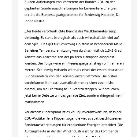
Zu den Äußerungen von Vertretern der Bundes-CDU zu den
geplanten Sonderausschreibungen für Erneuerbare Energien
erklärt die Bundestagsabgeordnete für Schleswig-Holstein, Dr.
Ingrid Nestle:
„Der heute veröffentlichte Bericht des Weltklimarates zeigt
eindeutig: Es steht ökologisch als auch wirtschaftlich viel auf
dem Spiel. Das gilt für Schleswig-Holstein in besonderem Maße.
Bei einer Temperaturerhitzung von durchschnittlich 1,5-2 Grad
könnte das Abschmelzen der polaren Eiskappen ausgelöst
werden. Die Folge wäre ein Meeresspiegelanstieg von mehreren
Metern. Schleswig-Holstein wäre als eines der ersten deutschen
Bundesländern von den Konsequenzen betroffen. Die bisher
vereinbarten Klimaschutzmaßnahmen reichen aber nicht
einmal, um die Erhitzung bei 3 Grad zu stoppen. Wir brauchen
jetzt keine Debatte um das genaue Ziel, sondern dringend mehr
Maßnahmen.
Vor diesem Hintergrund ist es völlig unverantwortlich, dass der
CDU-Politiker Jens Köppen sogar die viel zu spät beschlossenen
Sonderausschreibungen für erneuerbare Energien attackiert. Die
Auftragsflaute in der der Windindustrie ist für das kommende