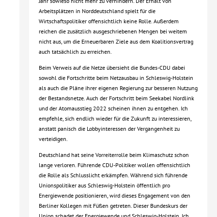
Jahr sowieso nicht mehr zu verhindern. Der Erhalt von
Arbeitsplätzen in Norddeutschland spielt für die
Wirtschaftspolitiker offensichtlich keine Rolle. Außerdem
reichen die zusätzlich ausgeschriebenen Mengen bei weitem
nicht aus, um die Erneuerbaren Ziele aus dem Koalitionsvertrag
auch tatsächlich zu erreichen.
Beim Verweis auf die Netze übersieht die Bundes-CDU dabei
sowohl die Fortschritte beim Netzausbau in Schleswig-Holstein
als auch die Pläne ihrer eigenen Regierung zur besseren Nutzung
der Bestandsnetze. Auch der Fortschritt beim Seekabel Nordlink
und der Atomausstieg 2022 scheinen ihnen zu entgehen. Ich
empfehle, sich endlich wieder für die Zukunft zu interessieren,
anstatt panisch die Lobbyinteressen der Vergangenheit zu
verteidigen.
Deutschland hat seine Vorreiterrolle beim Klimaschutz schon
lange verloren. Führende CDU-Politiker wollen offensichtlich
die Rolle als Schlusslicht erkämpfen. Während sich führende
Unionspolitiker aus Schleswig-Holstein öffentlich pro
Energiewende positionieren, wird dieses Engagement von den
Berliner Kollegen mit Füßen getreten. Dieser Bundeskurs der
Union schadet der Energiewende und Schleswig-Holstein. Ich