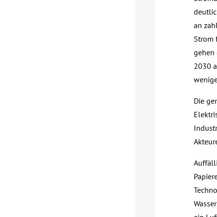
deutli
an zahl
Strom f
gehen 
2030 au
wenige
Die ge
Elektri
Indust
Akteur
Auffäl
Papier
Techno
Wassers
ein Luf