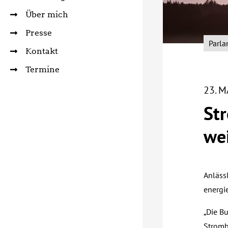
Über mich
Presse
Parla
Kontakt
Termine
23. 
St
wei
Anlässl
energi
„Die B
Stromb