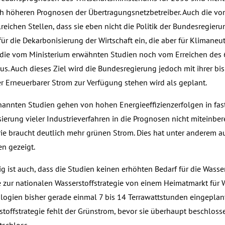
ch höheren Prognosen der Übertragungsnetzbetreiber. Auch die v
reichen Stellen, dass sie eben nicht die Politik der Bundesregier
ür die Dekarbonisierung der Wirtschaft ein, die aber für Klimaneu
die vom Ministerium erwähnten Studien noch vom Erreichen des 6
s. Auch dieses Ziel wird die Bundesregierung jedoch mit ihrer bis
r Erneuerbarer Strom zur Verfügung stehen wird als geplant.
nannten Studien gehen von hohen Energieeffizienzerfolgen in fast
sierung vieler Industrieverfahren in die Prognosen nicht miteinbe
rie braucht deutlich mehr grünen Strom. Dies hat unter anderem 
en gezeigt.
lig ist auch, dass die Studien keinen erhöhten Bedarf für die Was
e zur nationalen Wasserstoffstrategie von einem Heimatmarkt für W
logien bisher gerade einmal 7 bis 14 Terrawattstunden eingeplant.
toffstrategie fehlt der Grünstrom, bevor sie überhaupt beschlosse
tschloss.